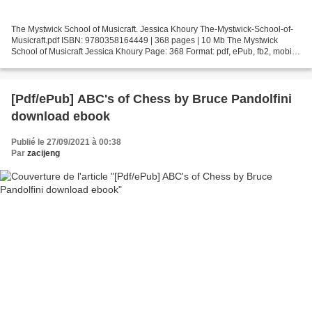
The Mystwick School of Musicraft. Jessica Khoury The-Mystwick-School-of-
Musicraft.pdf ISBN: 9780358164449 | 368 pages | 10 Mb The Mystwick
School of Musicraft Jessica Khoury Page: 368 Format: pdf, ePub, fb2, mobi
ISBN: 9780358164449 Publisher: HMH Books...
[Pdf/ePub] ABC's of Chess by Bruce Pandolfini
download ebook
Publié le 27/09/2021 à 00:38
Par
zacijeng