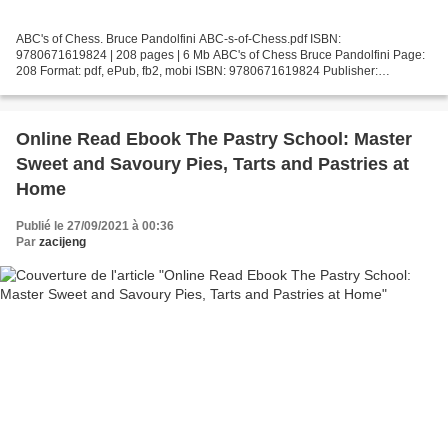
ABC's of Chess. Bruce Pandolfini ABC-s-of-Chess.pdf ISBN:
9780671619824 | 208 pages | 6 Mb ABC's of Chess Bruce Pandolfini Page:
208 Format: pdf, ePub, fb2, mobi ISBN: 9780671619824 Publisher:
Touchstone Download ABC's of Chess Pdf ebooks downloads ABC's...
Online Read Ebook The Pastry School: Master
Sweet and Savoury Pies, Tarts and Pastries at
Home
Publié le 27/09/2021 à 00:36
Par
zacijeng