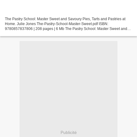
The Pastry School: Master Sweet and Savoury Pies, Tarts and Pastries at
Home. Julie Jones The-Pastry-School-Master-Sweet.pdf ISBN:
9780857837806 | 208 pages | 6 Mb The Pastry School: Master Sweet and
Savoury Pies, Tarts and Pastries at Home Julie Jones...
Publicité