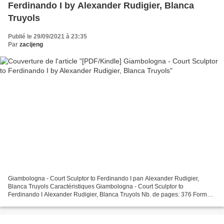
Ferdinando I by Alexander Rudigier, Blanca
Truyols
Publié le 29/09/2021 à 23:35
Par
zacijeng
Giambologna - Court Sculptor to Ferdinando I pan Alexander Rudigier,
Blanca Truyols Caractéristiques Giambologna - Court Sculptor to
Ferdinando I Alexander Rudigier, Blanca Truyols Nb. de pages: 376 Format:
Pdf, ePub, MOBI, FB2 ISBN: 9781912168149 Editeur:...