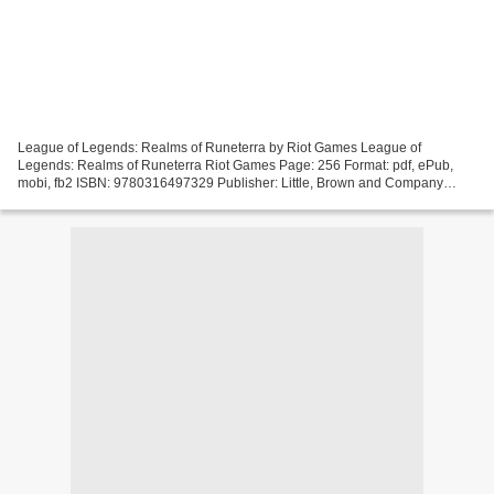
League of Legends: Realms of Runeterra by Riot Games League of
Legends: Realms of Runeterra Riot Games Page: 256 Format: pdf, ePub,
mobi, fb2 ISBN: 9780316497329 Publisher: Little, Brown and Company
League of Legends: Realms of Runeterra Jungle book free...