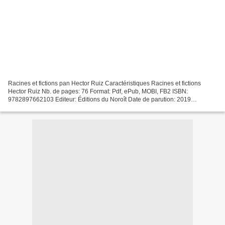
Racines et fictions pan Hector Ruiz Caractéristiques Racines et fictions
Hector Ruiz Nb. de pages: 76 Format: Pdf, ePub, MOBI, FB2 ISBN:
9782897662103 Editeur: Éditions du Noroît Date de parution: 2019
Télécharger eBook gratuit Epub bud ebook gratuit...