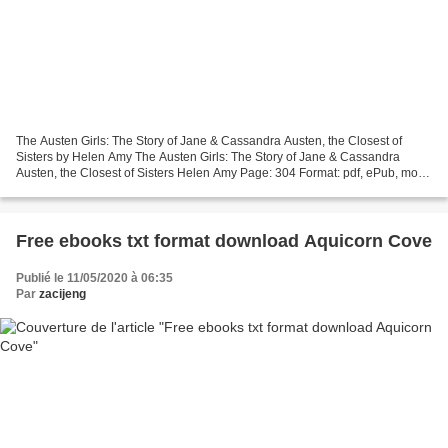
The Austen Girls: The Story of Jane & Cassandra Austen, the Closest of
Sisters by Helen Amy The Austen Girls: The Story of Jane & Cassandra
Austen, the Closest of Sisters Helen Amy Page: 304 Format: pdf, ePub, mobi,
fb2 ISBN: 9781445675862 Publisher:...
Free ebooks txt format download Aquicorn Cove
Publié le 11/05/2020 à 06:35
Par
zacijeng