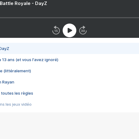
 Battle Royale - DayZ
 DayZ
 a 13 ans (et vous l'avez ignoré)
e (littéralement)
im Rayan
 toutes les règles
s les jeux vidéo
us choquant de Rockstar ? - Le scandale BULLY
e plus moche de Steam
du RÊVE tourne au CAUCHEMAR